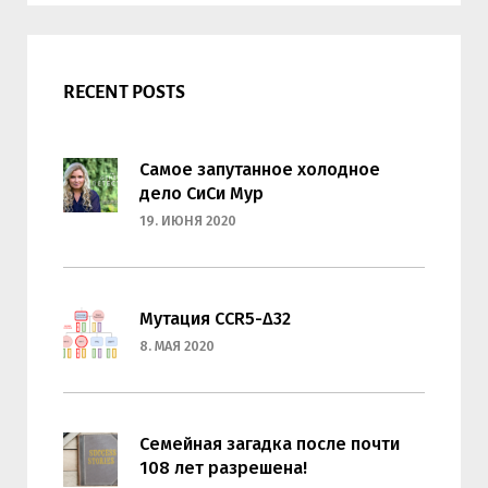
RECENT POSTS
Самое запутанное холодное
дело СиСи Мур
19. ИЮНЯ 2020
Мутация CCR5-Δ32
8. МАЯ 2020
Семейная загадка после почти
108 лет разрешена!