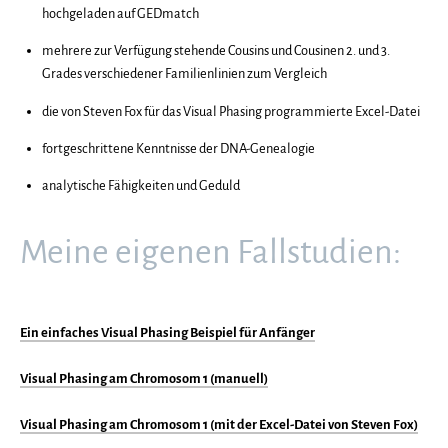
hochgeladen auf GEDmatch
DNA-
GENEALOGIE
mehrere zur Verfügung stehende Cousins und Cousinen 2. und 3.
Grades verschiedener Familienlinien zum Vergleich
die von Steven Fox für das Visual Phasing programmierte Excel-Datei
fortgeschrittene Kenntnisse der DNA-Genealogie
analytische Fähigkeiten und Geduld
Meine eigenen Fallstudien:
Ein einfaches Visual Phasing
Beispiel für Anfänger
Visual Phasing am Chromosom 1 (manuell)
Visual Phasing am Chromosom 1 (mit der Excel-Datei von Steven Fox)