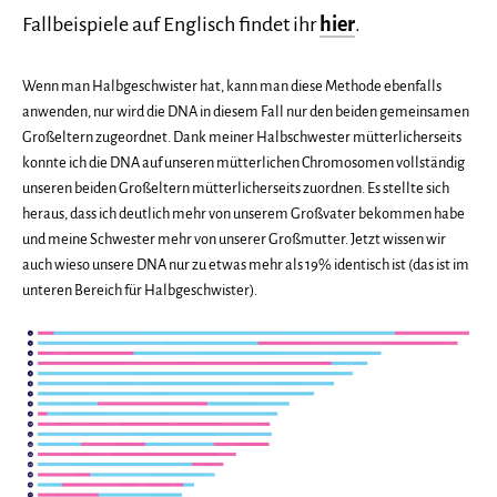
Fallbeispiele auf Englisch findet ihr
hier
.
Wenn man Halbgeschwister hat, kann man diese Methode ebenfalls
anwenden, nur wird die DNA in diesem Fall nur den beiden gemeinsamen
Großeltern zugeordnet. Dank meiner Halbschwester mütterlicherseits
konnte ich die DNA auf unseren mütterlichen Chromosomen vollständig
unseren beiden Großeltern mütterlicherseits zuordnen. Es stellte sich
heraus, dass ich deutlich mehr von unserem Großvater bekommen habe
und meine Schwester mehr von unserer Großmutter. Jetzt wissen wir
auch wieso unsere DNA nur zu etwas mehr als 19% identisch ist (das ist im
unteren Bereich für Halbgeschwister).