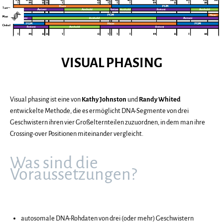
Direkt
Gehe
zum
zur
Inhalt
Startseite
GENETIC
von
VISUAL PHASING
Genetic
GENEALOGY
Genealogy
Girl
GIRL
Visual phasing ist eine von
Kathy Johnston
und
Randy Whited
entwickelte Methode, die es ermöglicht DNA-Segmente von drei
Geschwistern ihren vier Großelternteilen zuzuordnen, in dem man ihre
Crossing-over Positionen miteinander vergleicht.
EIN
MEHRSPRACHIGER
Was sind die
BLOG
Voraussetzungen?
ÜBER
DIE
ANWENDUNG
autosomale DNA-Rohdaten von drei (oder mehr) Geschwistern
DER